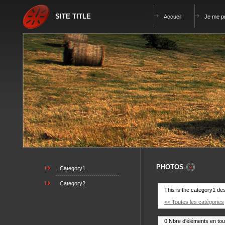
SITE TITLE
Accueil
Je me p
PHOTOS
Category1
Category2
This is the category1 des
<< Toutes les catégories
0 Nbre d'éléments en tou